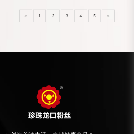
«
1
2
3
4
5
»